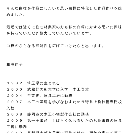
そんな白樺を作品にしたいと思い白樺に特化した作品作りを始
めました。
最近では近くに住む林業家の方も私の白樺に対する思いに興味
を持っていただき協力していただいています。
白樺のさらなる可能性を広げていけたらと思います。
相澤佳子
１９８２ 埼玉県に生まれる
２０００ 武蔵野美術大学に入学 木工専攻
２００４ 卒業後、家具工房に勤務
２００７ 木工の基礎を学びなおすため長野県上松技術専門校
入校
２００８ 静岡市の木工小物製作会社に勤務
２００９ 第一子出産 しばらく落ち着いたのち島田市の家具
工房に勤務
２０１３ 長野県大町市美麻に家族で移住 翌年自宅にて第二