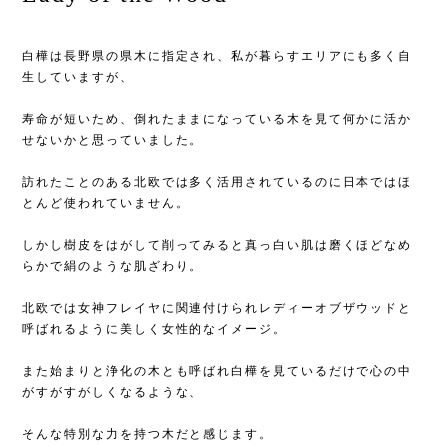
白樺は長野県の県木に指定され、私が暮らすエリアにも多く自
生していますが、
寿命が短いため、倒れたままになっている木を見て何かに活か
せないかと思っていました。
訪れたことのある北欧では多く活用されているのに日本ではほ
とんど使われていません。
しかし樹皮をはがして削ってみると真っ白い肌は磨くほどなめ
らかで絹のような肌ざわり。
北欧では女神フレイヤに関連付けられレディーオブザウッドと
呼ばれるように美しく女性的なイメージ。
また始まりと浄化の木とも呼ばれ白樺を見ているだけで心の中
がすがすがしくなるような、
そんな特別な力を持つ木だと感じます。