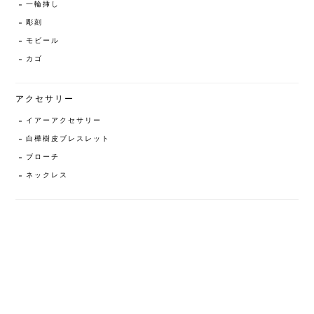
一輪挿し
彫刻
モビール
カゴ
アクセサリー
イアーアクセサリー
白樺樹皮ブレスレット
ブローチ
ネックレス