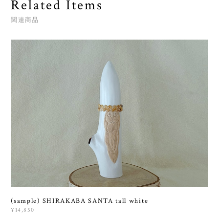
Related Items
関連商品
(sample) SHIRAKABA SANTA tall white
¥14,850