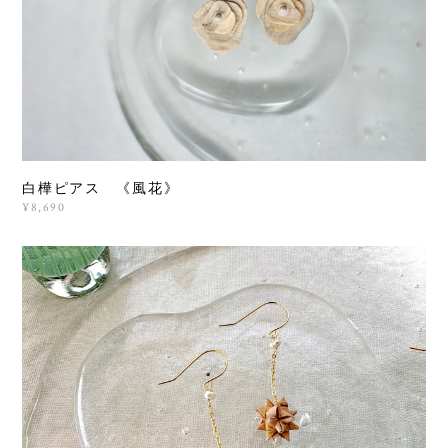
白樺ピアス 《風花》
¥8,690