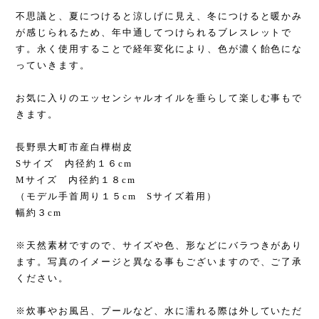
不思議と、夏につけると涼しげに見え、冬につけると暖かみ
が感じられるため、年中通してつけられるブレスレットで
す。永く使用することで経年変化により、色が濃く飴色にな
っていきます。
お気に入りのエッセンシャルオイルを垂らして楽しむ事もで
きます。
長野県大町市産白樺樹皮
Sサイズ 内径約１６cm
Mサイズ 内径約１８cm
（モデル手首周り１５cm Sサイズ着用）
幅約３cm
※天然素材ですので、サイズや色、形などにバラつきがあり
ます。写真のイメージと異なる事もございますので、ご了承
ください。
※炊事やお風呂、プールなど、水に濡れる際は外していただ