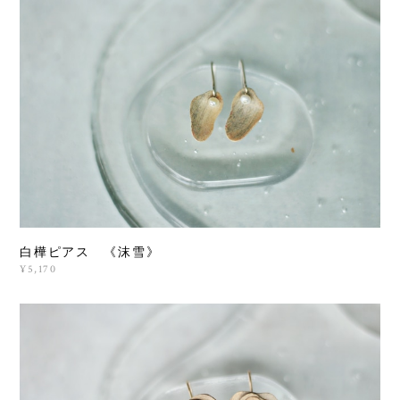
白樺ピアス 《沫雪》
¥5,170