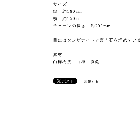
サイズ
縦 約180mm
横 約150mm
チェーンの長さ 約200mm
目にはタンザナイトと言う石を埋めてい
素材
白樺樹皮 白樺 真鍮
通報する