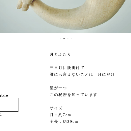
月とふたり
三日月に腰掛けて
誰にも言えないことは 月にだけ
星が一つ
この秘密を知っています
able
サイズ
け
月：約7cm
全長：約29cm