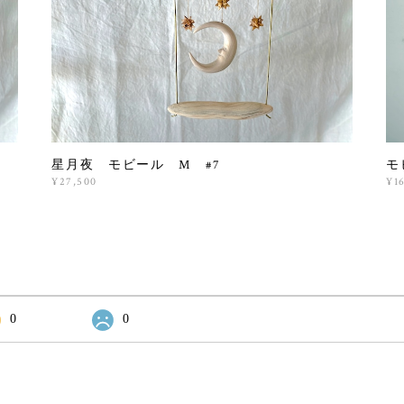
星月夜 モビール M #7
モ
¥27,500
¥1
0
0