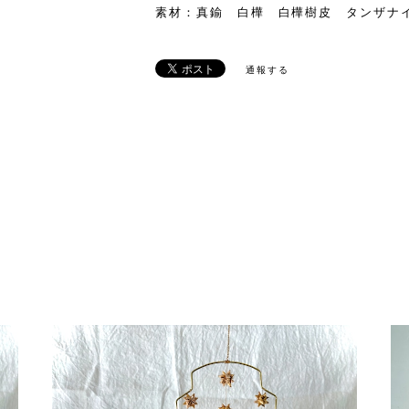
素材：真鍮 白樺 白樺樹皮 タンザナ
通報する